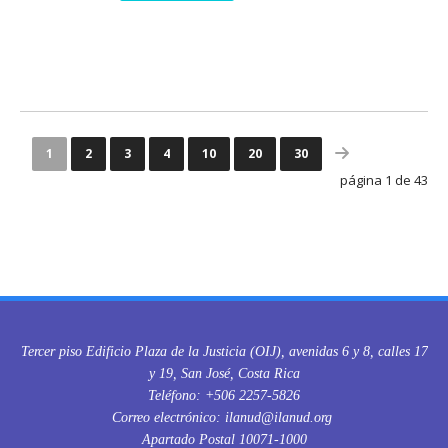
1
2
3
4
10
20
30
página 1 de 43
Tercer piso Edificio Plaza de la Justicia (OIJ), avenidas 6 y 8, calles 17
y 19, San José, Costa Rica
Teléfono: +506 2257-5826
Correo electrónico: ilanud@ilanud.org
Apartado Postal 10071-1000