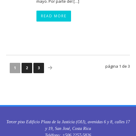
mayo. Por parte del […]
READ MORE
página 1 de 3
1
2
3
Tercer piso Edificio Plaza de la Justicia (OIJ), avenidas 6 y 8, calles 17
y 19, San José, Costa Rica
Teléfono: +506 2257-5826