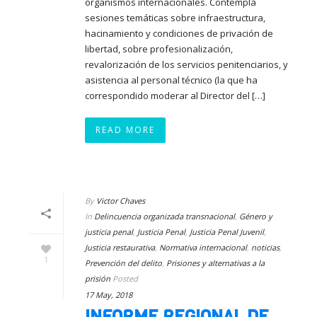
organismos internacionales. Contempla
sesiones temáticas sobre infraestructura,
hacinamiento y condiciones de privación de
libertad, sobre profesionalización,
revalorización de los servicios penitenciarios, y
asistencia al personal técnico (la que ha
correspondido moderar al Director del […]
READ MORE
By
Victor Chaves
In
Delincuencia organizada transnacional
,
Género y
justicia penal
,
Justicia Penal
,
Justicia Penal Juvenil
,
Justicia restaurativa
,
Normativa internacional
,
noticias
,
1
Prevención del delito
,
Prisiones y alternativas a la
prisión
Posted
17 May, 2018
INFORME REGIONAL DE