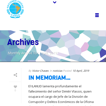
Archives
Monthly Archive for: "April, 2019"
By
Victor Chaves
In
noticias
Posted
10 April, 2019
IN MEMORIAM…
El ILANUD lamenta profundamente el
0
fallecimiento del señor Dimitri Vlassis, quien
ocupara el cargo de Jefe de la División de
Corrupción y Delitos Económicos de la Oficina