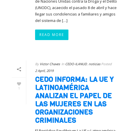
de Naciones Unidas contra la Droga y el Delito
(UNODC), acaecido el pasado 8 de abril y hace
llegar sus condolencias a familiares y amigos
del sistema de […]
READ MORE
By
Victor Chaves
In
CEDO-ILANUD
,
noticias
Posted
2 April, 2019
CEDO INFORMA: LA UE Y
LATINOAMÉRICA
1
ANALIZAN EL PAPEL DE
LAS MUJERES EN LAS
ORGANIZACIONES
CRIMINALES
El Periódico Equilibrium La UE y Latinoamérica