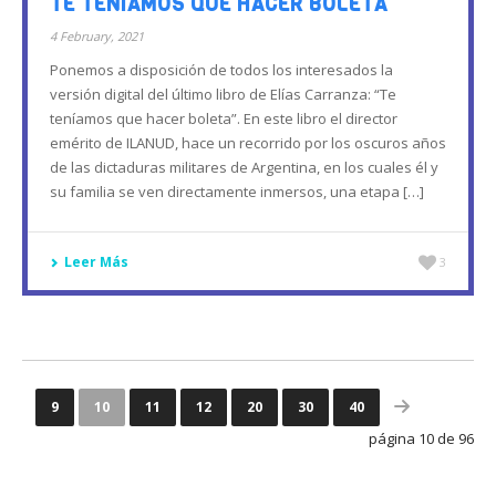
TE TENÍAMOS QUE HACER BOLETA
4 February, 2021
Ponemos a disposición de todos los interesados la
versión digital del último libro de Elías Carranza: “Te
teníamos que hacer boleta”. En este libro el director
emérito de ILANUD, hace un recorrido por los oscuros años
de las dictaduras militares de Argentina, en los cuales él y
su familia se ven directamente inmersos, una etapa […]
Leer Más
3
9
10
11
12
20
30
40
página 10 de 96