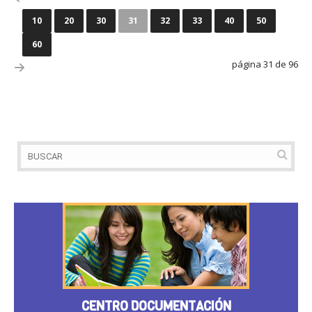
10
20
30
31
32
33
40
50
60
página 31 de 96
CENTRO DOCUMENTACIÓN