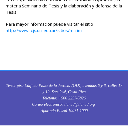
materia Seminario de Tesis y la elaboración y defensa de la
Tesis.
Para mayor información puede visitar el sitio
http://www.fcjs.unl.edu.ar/sitios/mcrim.
Tercer piso Edificio Plaza de la Justicia (OIJ), avenidas 6 y 8, calles 17
y 19, San José, Costa Rica
Teléfono: +506 2257-5826
Correo electrónico: ilanud@ilanud.org
Apartado Postal 10071-1000