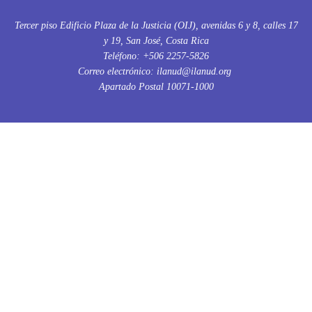
Tercer piso Edificio Plaza de la Justicia (OIJ), avenidas 6 y 8, calles 17
y 19, San José, Costa Rica
Teléfono: +506 2257-5826
Correo electrónico: ilanud@ilanud.org
Apartado Postal 10071-1000