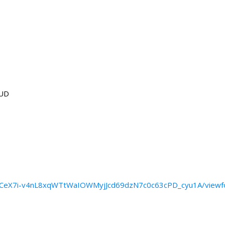
NUD
LSfCeX7i-v4nL8xqWTtWaIOWMyjJcd69dzN7c0c63cPD_cyu1A/view